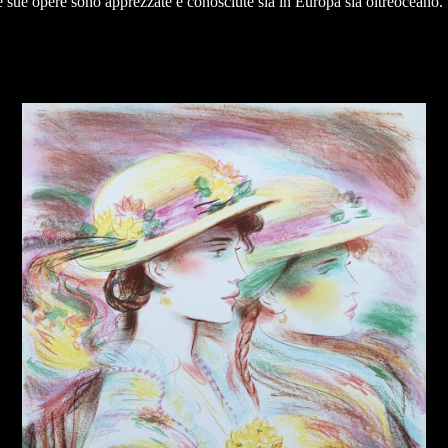
 sue opere sono apprezzate e conosciute sia in Europa sia oltreoceano.