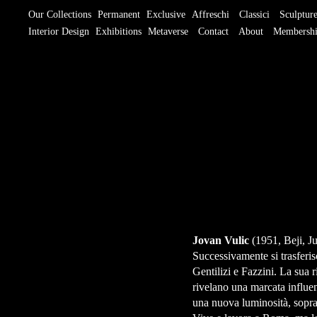
Our Collections
Permanent
Exclusive
Affreschi
Classici
Sculptur
Interior Design
Exhibitions
Metaverse
Contact
About
Membersh
Jovan Vulic
(1951, Beji, J
Successivamente si trasferi
Gentilizi e Fazzini. La sua 
rivelano una marcata influen
una nuova luminosità, sopratt