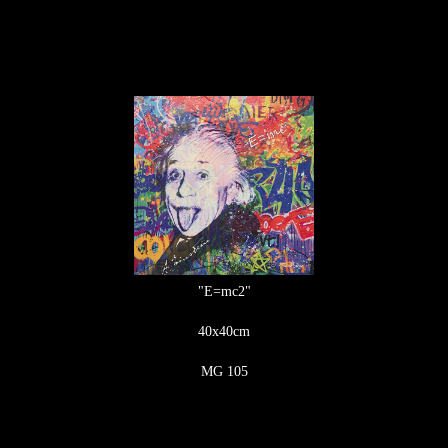
"E=mc2"
40x40cm
MG 105