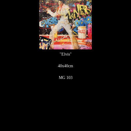
"Elvis"
40x40cm
MG 103