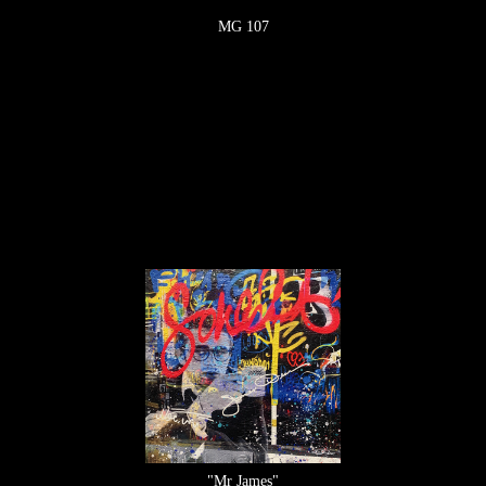
MG 107
"Mr James"