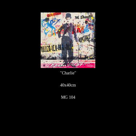
"Charlie"
40x40cm
MG 104