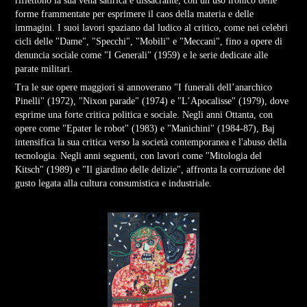
riflettono la sua vena satirica e dissacrante, con un uso ironico delle
forme frammentate per esprimere il caos della materia e delle
immagini. I suoi lavori spaziano dal ludico al critico, come nei celebri
cicli delle "Dame", "Specchi", "Mobili" e "Meccani", fino a opere di
denuncia sociale come "I Generali" (1959) e le serie dedicate alle
parate militari.
Tra le sue opere maggiori si annoverano "I funerali dell’anarchico
Pinelli" (1972), "Nixon parade" (1974) e "L’Apocalisse" (1979), dove
esprime una forte critica politica e sociale. Negli anni Ottanta, con
opere come "Epater le robot" (1983) e "Manichini" (1984-87), Baj
intensifica la sua critica verso la società contemporanea e l'abuso della
tecnologia. Negli anni seguenti, con lavori come "Mitologia del
Kitsch" (1989) e "Il giardino delle delizie", affronta la corruzione del
gusto legata alla cultura consumistica e industriale.