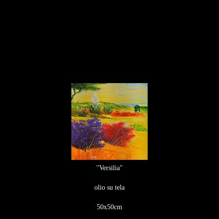
"Versilia"
olio su tela
50x50cm