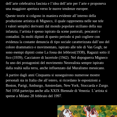
dell’arte celebrativa fascista e l’idea dell’arte per l’arte e proponeva
una maggiore apertura verso le nuove tendenze europee.
Queste teorie si colgono in maniera evidente all’interno della
produzione artistica di Migneco, il quale rappresenta nelle sue tele
i valori semplici derivanti dal mondo popolare siciliano della sua
infanzia; l’artista è spesso ispirato da scene pastorali, pescatori e
contadini. In molti dipinti di questo periodo si può cogliere con
evidenza la costante denuncia di tipo sociale caratterizzata dall’uso del
colore drammatico e movimentato, ispirato alle tele di Van Gogh; ne
sono esempi dipinti come La fossa dei lebbrosi(1938), Ragazzi sotto il
fico (1939), Cacciatore di lucertole (1942). Nel dopoguerra Migneco
fu uno dei protagonisti del movimento Neorealista sempre ispirato
dalla realtà sulla terra, anche influenzato dal Muralismo messicano.
A partire dagli anni Cinquanta si susseguirono numerose mostre
personali sia in Italia che all’estero, si ricordano le esposizioni a
Boston, Parigi, Amburgo, Amsterdam, New York, Stoccarda e Zurgo.
Nel 1958 partecipa anche alla XXIX Biennale di Venezia. L’artista si
spense a Milano 28 febbraio del 1997.