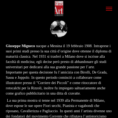
Giuseppe Migneco
nacque a Messina il 19 febbraio 1908. Intraprese i
suoi primi studi presso la sua città d’origine dove ottenne il diploma di
maturità classica. Nel 1931 si trasferì a Milano dove si iscrisse alla
facoltà di medicina; egli decise però presto di abbandonare gli studi
universitari per dedicarsi alla sua grande passione per l’arte.
Importante per questa decisione fu l’amicizia con Birolli, De Grada,
Sassu e Joppolo. In questo periodo cominciò a collaborare come
illustratore presso il “Corriere dei Piccoli” e come ritoccatore di
rotocalchi per la Rizzoli, inoltre fu impiegato saltuariamente anche
come grafico pubblicitario in una ditta di cravatte.
La sua prima mostra si tenne nel 1939 alla Permanente di Milano,
dove espose le sue opere Fiori secchi, Pianista e vagabondi che
riposano, Cavallerizza e Pagliaccio. In questi anni l’artista divenne uno
dei fondatori del movimento Corrente che rifiutava l’antistoricismo