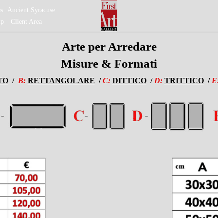
es
Ancient Syracuse
ip
Client Area
Arte per Arredare
Misure & Formati
TO
/
B:
RETTANGOLARE
/
C:
DITTICO
/
D:
TRITTICO
/
E