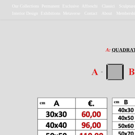
Our Collections
Permanent
Exclusive
Affreschi
Classici
Sculptur
Interior Design
Exhibitions
Metaverse
Contact
About
Membersh
A:
QUADRA