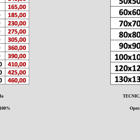
la
TECNICA 
e 100%
Opera