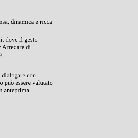
ensa, dinamica e ricca
i, dove il gesto
r Arredare di
a.
r dialogare con
to può essere valutato
in anteprima